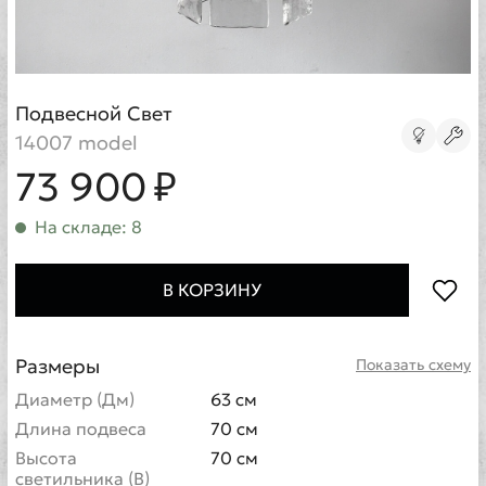
Подвесной Свет
14007 model
73 900 ₽
На складе: 8
В КОРЗИНУ
Размеры
Показать схему
Диаметр (Дм)
63 см
Длина подвеса
70 см
Высота
70 см
светильника (В)