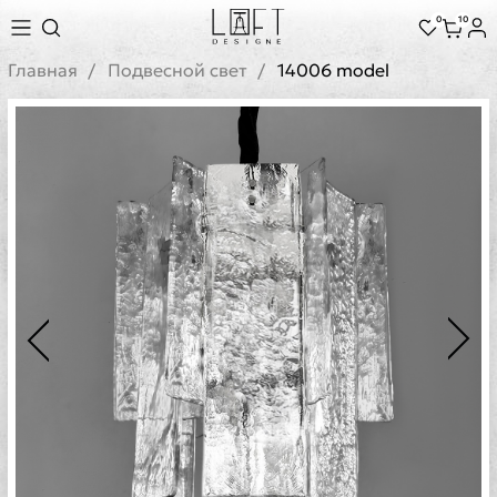
0
10
Главная
Подвесной свет
14006 model