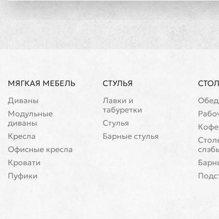
МЯГКАЯ МЕБЕЛЬ
СТУЛЬЯ
СТО
Диваны
Лавки и
Обед
табуретки
Модульные
Рабо
диваны
Стулья
Кофе
Кресла
Барные стулья
Cтол
Офисные кресла
слэб
Кровати
Барн
Пуфики
Подс