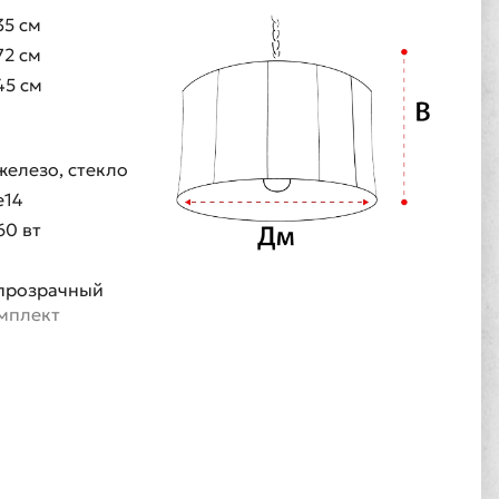
35 см
72 см
45 см
железо, стекло
е14
60 вт
1
прозрачный
омплект