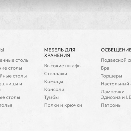
ЛЫ
МЕБЕЛЬ ДЛЯ
ОСВЕЩЕНИ
ХРАНЕНИЯ
енные столы
Подвесной с
Высокие шкафы
чие столы
Бра
Стеллажи
йные столы
Торшеры
Комоды
ешницы и
Настольный 
ы
Консоли
Лампочки
ые столы
Тумбы
Эдисона и L
толья
Полки и крючки
Патроны