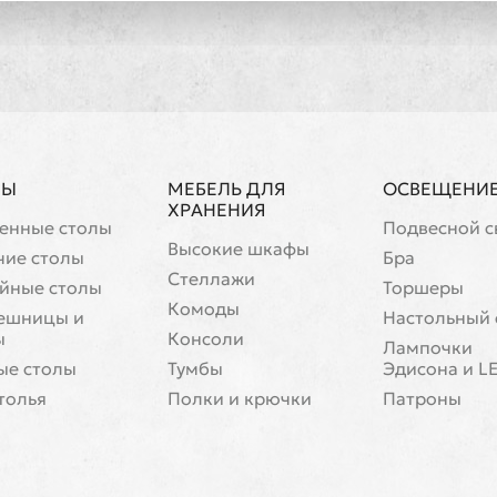
ЛЫ
МЕБЕЛЬ ДЛЯ
ОСВЕЩЕНИ
ХРАНЕНИЯ
енные столы
Подвесной с
Высокие шкафы
чие столы
Бра
Стеллажи
йные столы
Торшеры
Комоды
ешницы и
Настольный 
ы
Консоли
Лампочки
ые столы
Тумбы
Эдисона и L
толья
Полки и крючки
Патроны