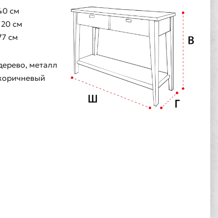
40 см
120 см
77 см
дерево, металл
коричневый