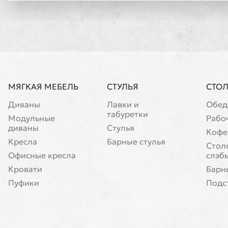
МЯГКАЯ МЕБЕЛЬ
СТУЛЬЯ
СТО
Диваны
Лавки и
Обед
табуретки
Модульные
Рабо
диваны
Стулья
Кофе
Кресла
Барные стулья
Cтол
Офисные кресла
слэб
Кровати
Барн
Пуфики
Подс