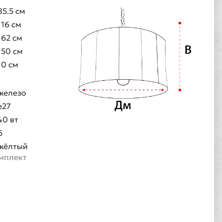
85.5 см
116 см
162 см
150 см
10 см
железо
e27
40 вт
6
жёлтый
омплект