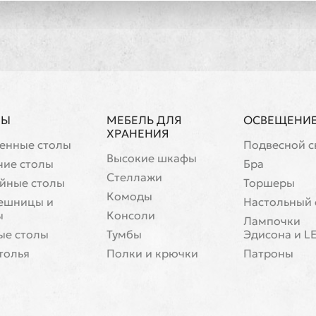
ЛЫ
МЕБЕЛЬ ДЛЯ
ОСВЕЩЕНИ
ХРАНЕНИЯ
енные столы
Подвесной с
Высокие шкафы
чие столы
Бра
Стеллажи
йные столы
Торшеры
Комоды
ешницы и
Настольный 
ы
Консоли
Лампочки
ые столы
Тумбы
Эдисона и L
толья
Полки и крючки
Патроны