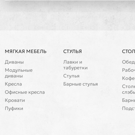
МЯГКАЯ МЕБЕЛЬ
СТУЛЬЯ
СТО
Диваны
Лавки и
Обед
табуретки
Модульные
Рабо
диваны
Стулья
Кофе
Кресла
Барные стулья
Cтол
Офисные кресла
слэб
Кровати
Барн
Пуфики
Подс