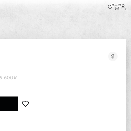
0
10
9 600 ₽