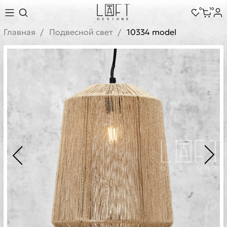
0
10
Главная
Подвесной свет
10334 model