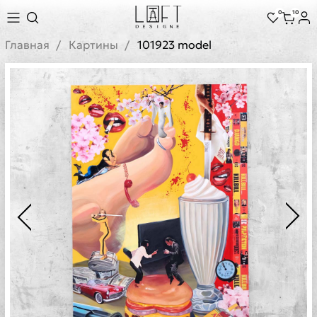
0
10
Главная
Картины
101923 model