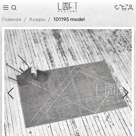
0
10
Главная
Ковры
101195 model