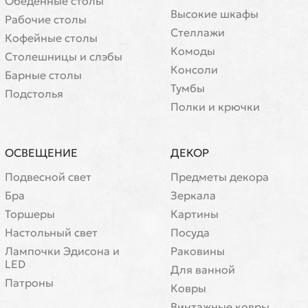
Обеденные столы
Высокие шкафы
Рабочие столы
Стеллажи
Кофейные столы
Комоды
Cтолешницы и слэбы
Консоли
Барные столы
Тумбы
Подстолья
Полки и крючки
ОСВЕЩЕНИЕ
ДЕКОР
Подвесной свет
Предметы декора
Бра
Зеркала
Торшеры
Картины
Настольный свет
Посуда
Лампочки Эдисона и
Раковины
LED
Для ванной
Патроны
Ковры
Винтажные ковры