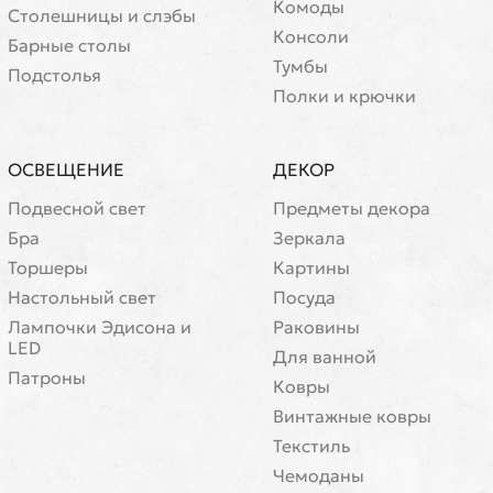
Комоды
Cтолешницы и слэбы
Консоли
Барные столы
Тумбы
Подстолья
Полки и крючки
ОСВЕЩЕНИЕ
ДЕКОР
Подвесной свет
Предметы декора
Бра
Зеркала
Торшеры
Картины
Настольный свет
Посуда
Лампочки Эдисона и
Раковины
LED
Для ванной
Патроны
Ковры
Винтажные ковры
Текстиль
Чемоданы