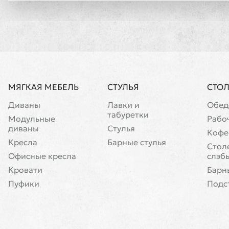
МЯГКАЯ МЕБЕЛЬ
СТУЛЬЯ
СТО
Диваны
Лавки и
Обед
табуретки
Модульные
Рабо
диваны
Стулья
Кофе
Кресла
Барные стулья
Cтол
Офисные кресла
слэб
Кровати
Барн
Пуфики
Подс