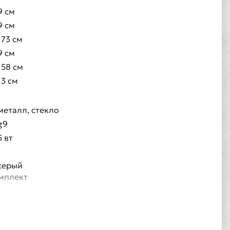
9 см
9 см
173 см
9 см
158 см
13 см
металл, стекло
g9
5 вт
1
серый
омплект