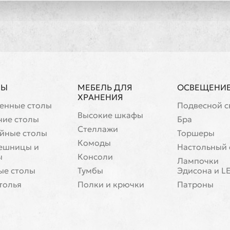
ЛЫ
МЕБЕЛЬ ДЛЯ
ОСВЕЩЕНИ
ХРАНЕНИЯ
енные столы
Подвесной с
Высокие шкафы
чие столы
Бра
Стеллажи
йные столы
Торшеры
Комоды
ешницы и
Настольный 
ы
Консоли
Лампочки
ые столы
Тумбы
Эдисона и L
толья
Полки и крючки
Патроны