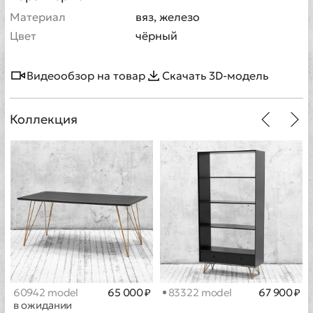
Материал
вяз, железо
Цвет
чёрный
Видеообзор на товар
Скачать 3D-модель
Коллекция
60942 model
65 000 ₽
83322 model
67 900 ₽
в ожидании