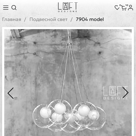
0
10
Главная
Подвесной свет
7904 model