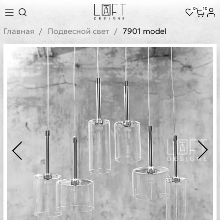
0
10
Главная
Подвесной свет
7901 model