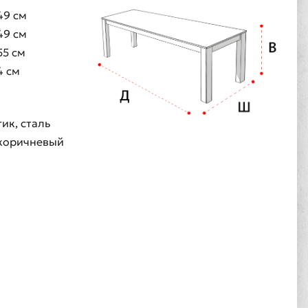
49 см
49 см
55 см
4 см
тик, сталь
коричневый