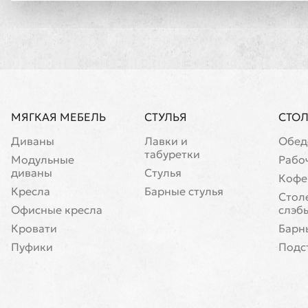
МЯГКАЯ МЕБЕЛЬ
СТУЛЬЯ
СТО
Диваны
Лавки и
Обед
табуретки
Модульные
Рабо
диваны
Стулья
Кофе
Кресла
Барные стулья
Cтол
Офисные кресла
слэб
Кровати
Барн
Пуфики
Подс