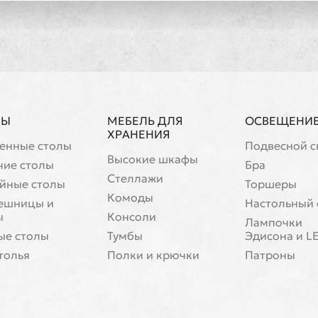
ЛЫ
МЕБЕЛЬ ДЛЯ
ОСВЕЩЕНИ
ХРАНЕНИЯ
енные столы
Подвесной с
Высокие шкафы
чие столы
Бра
Стеллажи
йные столы
Торшеры
Комоды
ешницы и
Настольный 
ы
Консоли
Лампочки
ые столы
Тумбы
Эдисона и L
толья
Полки и крючки
Патроны