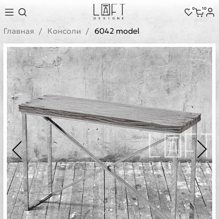
0
10
Главная
Консоли
6042 model