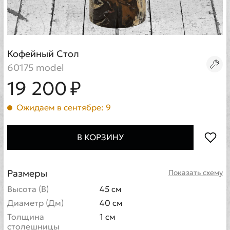
Кофейный Стол
60175 model
19 200 ₽
Ожидаем в сентябре: 9
В КОРЗИНУ
Размеры
Показать схему
Высота (В)
45 см
Диаметр (Дм)
40 см
Толщина
1 см
столешницы