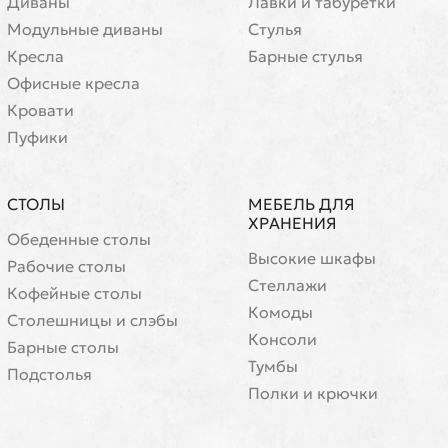
Диваны
Лавки и табуретки
Модульные диваны
Стулья
Кресла
Барные стулья
Офисные кресла
Кровати
Пуфики
СТОЛЫ
МЕБЕЛЬ ДЛЯ
ХРАНЕНИЯ
Обеденные столы
Высокие шкафы
Рабочие столы
Стеллажи
Кофейные столы
Комоды
Cтолешницы и слэбы
Консоли
Барные столы
Тумбы
Подстолья
Полки и крючки