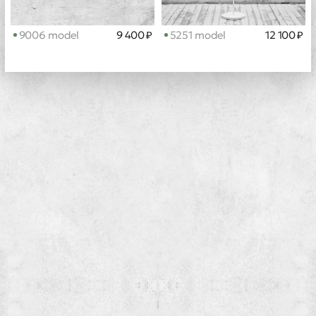
9006 model
9 400 ₽
5251 model
12 100 ₽