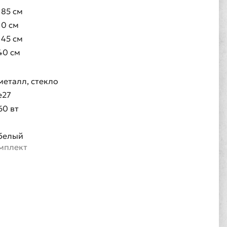
185 см
10 см
145 см
40 см
металл, стекло
e27
60 вт
1
белый
омплект