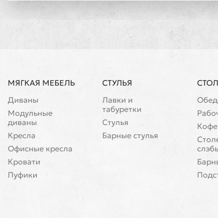
МЯГКАЯ МЕБЕЛЬ
СТУЛЬЯ
СТО
Диваны
Лавки и
Обед
табуретки
Модульные
Рабо
диваны
Стулья
Кофе
Кресла
Барные стулья
Cтол
Офисные кресла
слэб
Кровати
Барн
Пуфики
Подс