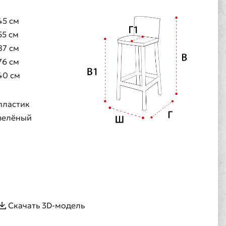
45 см
55 см
87 см
76 см
40 см
пластик
зелёный
Скачать 3D-модель