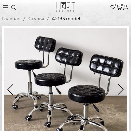
0
10
Главная
Стулья
42133 model