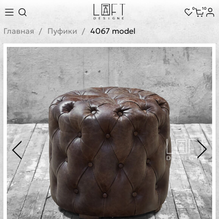
0
10
Главная
Пуфики
4067 model