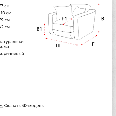
77 см
110 см
79 см
42 см
натуральная
кожа
коричневый
Скачать 3D-модель