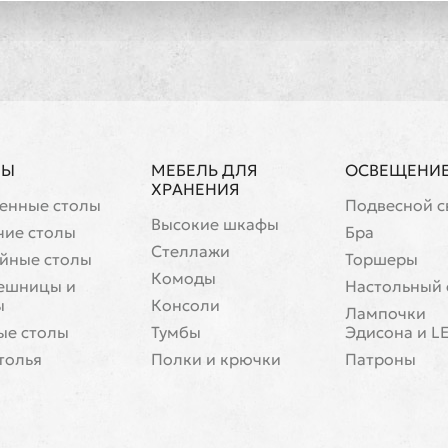
ЛЫ
МЕБЕЛЬ ДЛЯ
ОСВЕЩЕНИ
ХРАНЕНИЯ
енные столы
Подвесной с
Высокие шкафы
чие столы
Бра
Стеллажи
йные столы
Торшеры
Комоды
ешницы и
Настольный 
ы
Консоли
Лампочки
ые столы
Тумбы
Эдисона и L
толья
Полки и крючки
Патроны