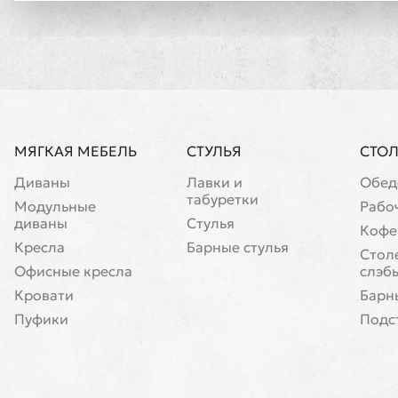
МЯГКАЯ МЕБЕЛЬ
СТУЛЬЯ
СТО
Диваны
Лавки и
Обед
табуретки
Модульные
Рабо
диваны
Стулья
Кофе
Кресла
Барные стулья
Cтол
Офисные кресла
слэб
Кровати
Барн
Пуфики
Подс