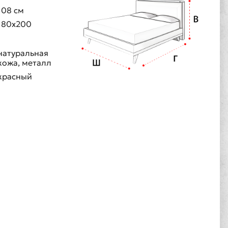
108 см
180х200
натуральная
кожа, металл
красный