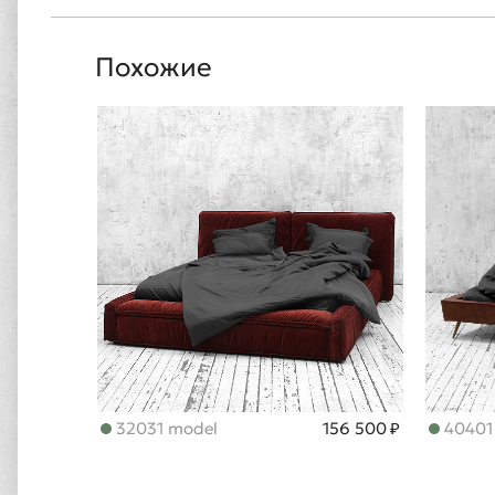
Похожие
32031 model
156 500 ₽
40401