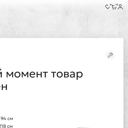
0
10
 момент товар
ен
194 см
218 см