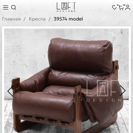
0
10
Главная
Кресла
39574 model