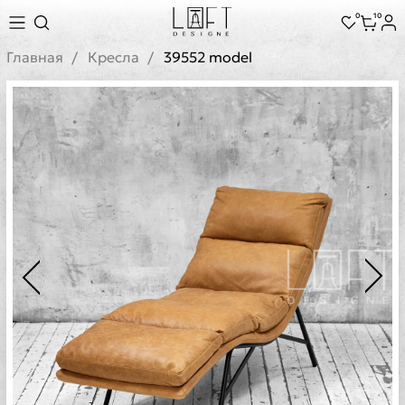
0
10
Главная
Кресла
39552 model