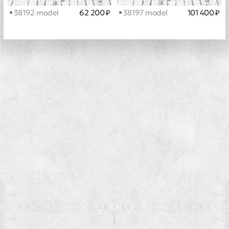
38192 model
62 200 ₽
38197 model
101 400 ₽