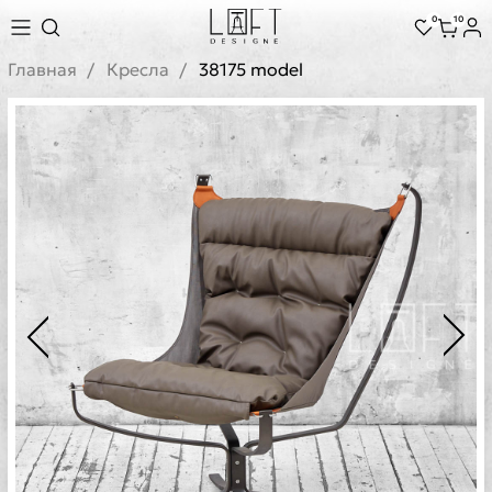
0
10
Главная
Кресла
38175 model