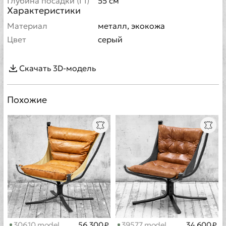
Глубина посадки (Г1)
55 см
Характеристики
Материал
металл, экокожа
Цвет
серый
Скачать 3D-модель
Похожие
30610 model
56 300 ₽
39577 model
34 600 ₽