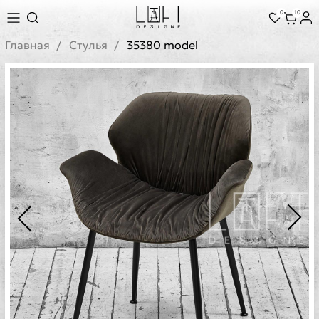
0
10
Главная
Стулья
35380 model