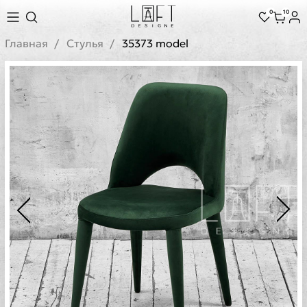
0
10
Главная
Стулья
35373 model