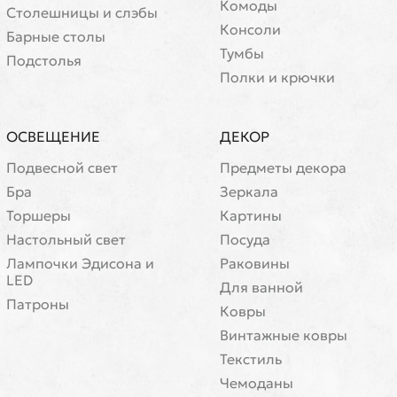
Комоды
Cтолешницы и слэбы
Консоли
Барные столы
Тумбы
Подстолья
Полки и крючки
ОСВЕЩЕНИЕ
ДЕКОР
Подвесной свет
Предметы декора
Бра
Зеркала
Торшеры
Картины
Настольный свет
Посуда
Лампочки Эдисона и
Раковины
LED
Для ванной
Патроны
Ковры
Винтажные ковры
Текстиль
Чемоданы