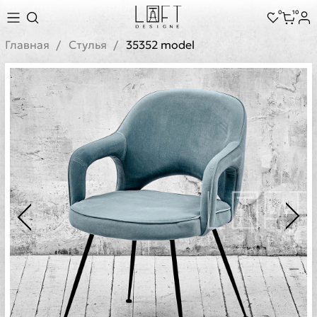
0
10
Главная
Стулья
35352 model