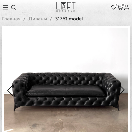
0
10
Главная
Диваны
31761 model