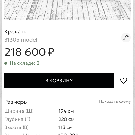
Кровать
31305 model
218 600 ₽
На складе: 2
В КОРЗИНУ
Размеры
Показать схему
Ширина (Ш)
194 см
Глубина (Г)
220 см
Высота (В)
113 см