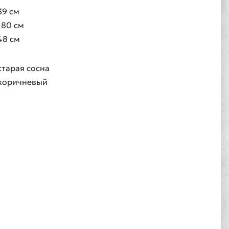
39 см
180 см
48 см
старая сосна
коричневый