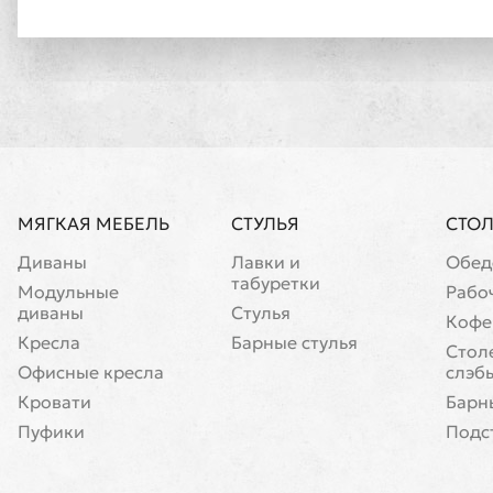
МЯГКАЯ МЕБЕЛЬ
СТУЛЬЯ
СТО
Диваны
Лавки и
Обед
табуретки
Модульные
Рабо
диваны
Стулья
Кофе
Кресла
Барные стулья
Cтол
Офисные кресла
слэб
Кровати
Барн
Пуфики
Подс