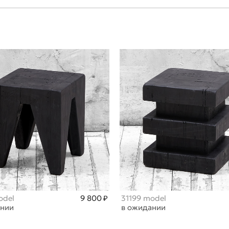
odel
9 800 ₽
31199 model
ании
в ожидании