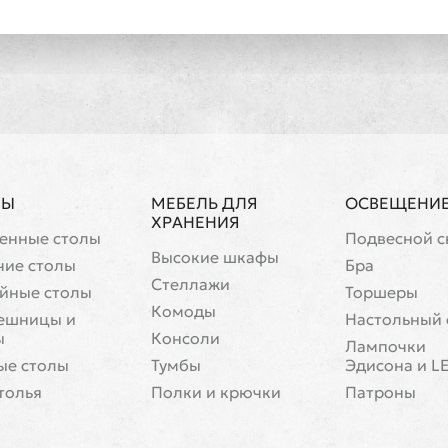
ЛЫ
МЕБЕЛЬ ДЛЯ
ОСВЕЩЕНИ
ХРАНЕНИЯ
енные столы
Подвесной с
Высокие шкафы
чие столы
Бра
Стеллажи
йные столы
Торшеры
Комоды
ешницы и
Настольный 
ы
Консоли
Лампочки
ые столы
Тумбы
Эдисона и L
толья
Полки и крючки
Патроны