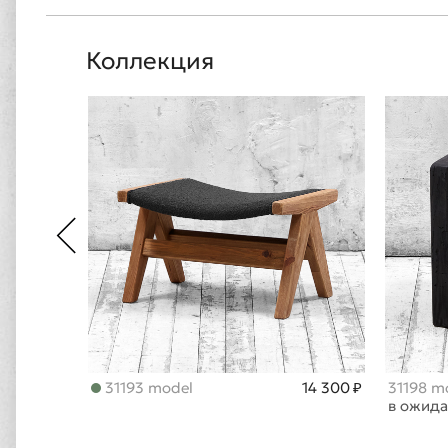
Коллекция
31193 model
14 300 ₽
31198 m
в ожид