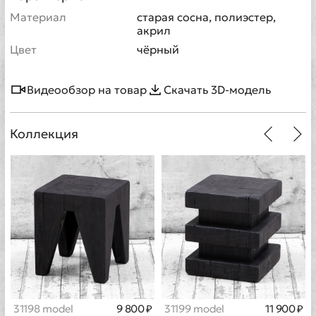
Материал
старая сосна, полиэстер,
акрил
Цвет
чёрный
Видеообзор на товар
Скачать 3D-модель
Коллекция
31198 model
9 800 ₽
31199 model
11 900 ₽