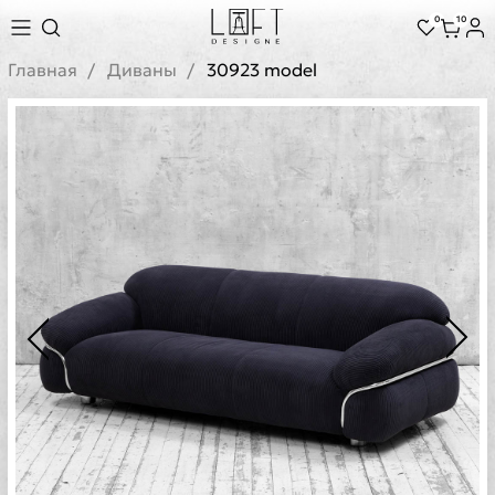
0
10
Главная
Диваны
30923 model