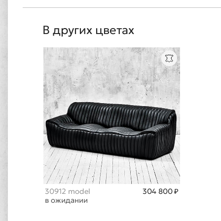
В других цветах
30912 model
304 800 ₽
в ожидании