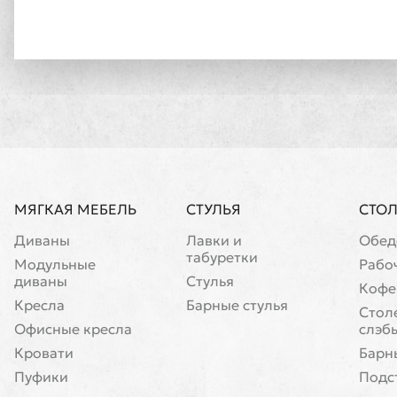
МЯГКАЯ МЕБЕЛЬ
СТУЛЬЯ
СТО
Диваны
Лавки и
Обед
табуретки
Модульные
Рабо
диваны
Стулья
Кофе
Кресла
Барные стулья
Cтол
Офисные кресла
слэб
Кровати
Барн
Пуфики
Подс