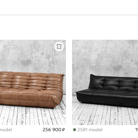
model
256 900 ₽
2581 model
1