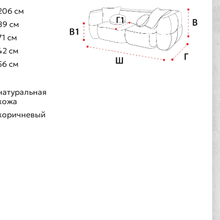
206 см
89 см
71 см
42 см
56 см
натуральная
кожа
коричневый