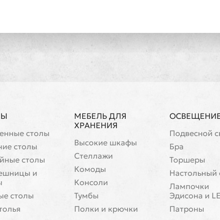
ЛЫ
МЕБЕЛЬ ДЛЯ
ОСВЕЩЕНИ
ХРАНЕНИЯ
енные столы
Подвесной с
Высокие шкафы
чие столы
Бра
Стеллажи
йные столы
Торшеры
Комоды
ешницы и
Настольный 
ы
Консоли
Лампочки
ые столы
Тумбы
Эдисона и L
толья
Полки и крючки
Патроны