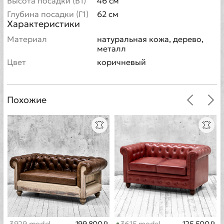
Высота посадки (В1)
46 см
Глубина посадки (Г1)
62 см
Характеристики
Материал
натуральная кожа, дерево,
металл
Цвет
коричневый
Похожие
3929 model
199 800 ₽
3615 model
125 500 ₽