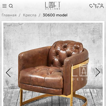
0
10
Главная
Кресла
30600 model