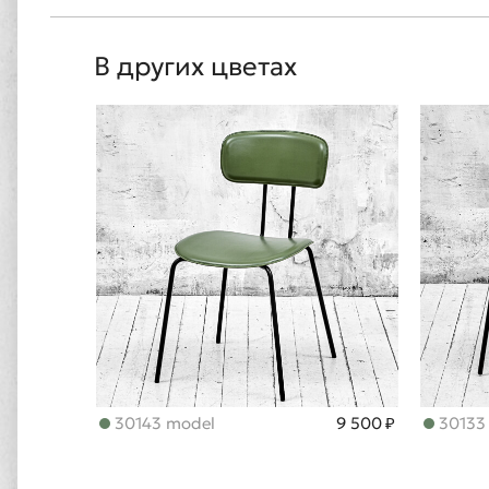
В других цветах
30143 model
9 500 ₽
30133