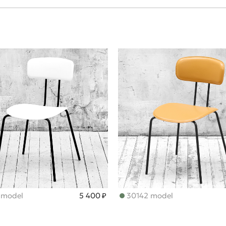
 model
5 400 ₽
30142 model