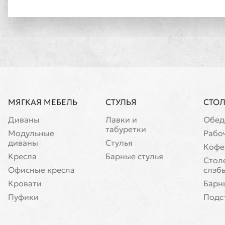
МЯГКАЯ МЕБЕЛЬ
СТУЛЬЯ
СТО
Диваны
Лавки и
Обед
табуретки
Модульные
Рабо
диваны
Стулья
Кофе
Кресла
Барные стулья
Cтол
Офисные кресла
слэб
Кровати
Барн
Пуфики
Подс