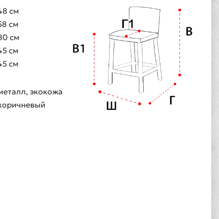
48 см
58 см
80 см
45 см
45 см
металл, экокожа
коричневый