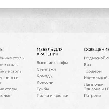
ЛЫ
МЕБЕЛЬ ДЛЯ
ОСВЕЩЕНИ
ХРАНЕНИЯ
енные столы
Подвесной с
Высокие шкафы
чие столы
Бра
Стеллажи
йные столы
Торшеры
Комоды
ешницы и
Настольный 
ы
Консоли
Лампочки
ые столы
Тумбы
Эдисона и L
толья
Полки и крючки
Патроны