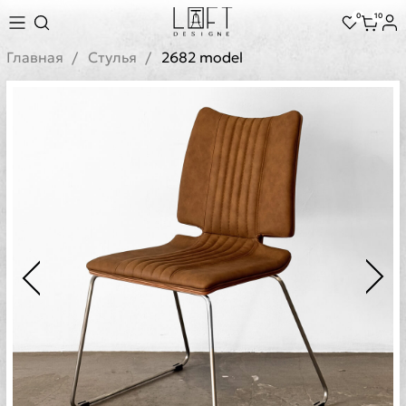
0
10
Главная
Стулья
2682 model