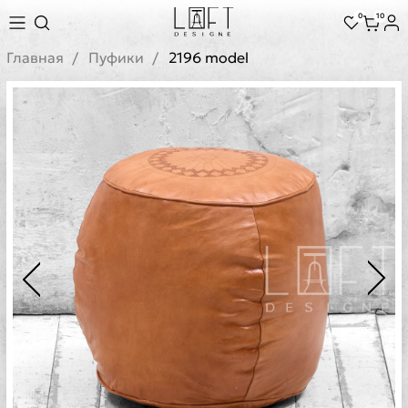
0
10
Главная
Пуфики
2196 model