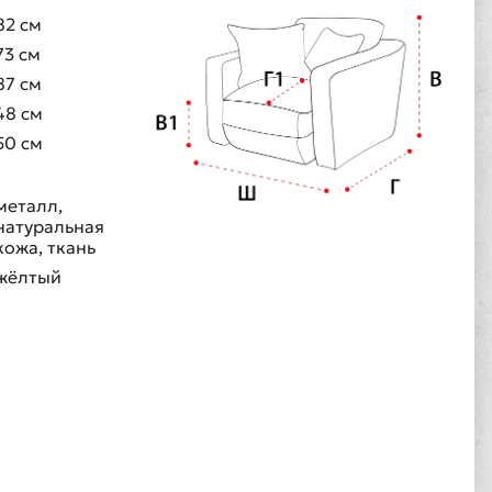
82 см
73 см
87 см
48 см
50 см
металл,
натуральная
кожа, ткань
жёлтый