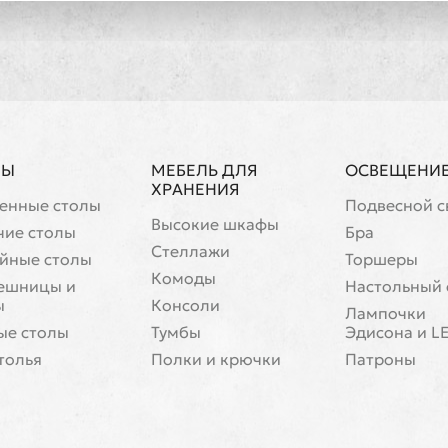
ЛЫ
МЕБЕЛЬ ДЛЯ
ОСВЕЩЕНИ
ХРАНЕНИЯ
енные столы
Подвесной с
Высокие шкафы
чие столы
Бра
Стеллажи
йные столы
Торшеры
Комоды
ешницы и
Настольный 
ы
Консоли
Лампочки
ые столы
Тумбы
Эдисона и L
толья
Полки и крючки
Патроны