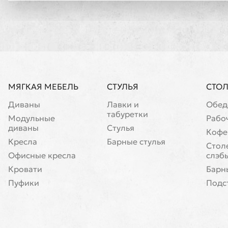
МЯГКАЯ МЕБЕЛЬ
СТУЛЬЯ
СТО
Диваны
Лавки и
Обед
табуретки
Модульные
Рабо
диваны
Стулья
Кофе
Кресла
Барные стулья
Cтол
Офисные кресла
слэб
Кровати
Барн
Пуфики
Подс