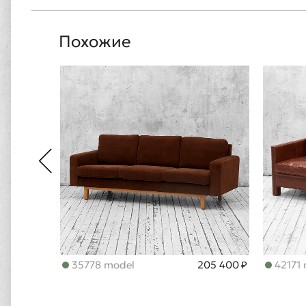
Похожие
35778 model
205 400 ₽
42171 