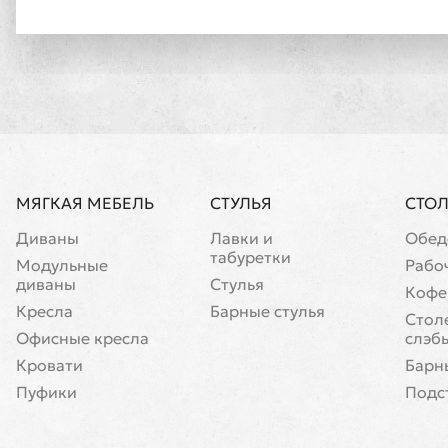
МЯГКАЯ МЕБЕЛЬ
СТУЛЬЯ
СТО
Диваны
Лавки и
Обед
табуретки
Модульные
Рабо
диваны
Стулья
Кофе
Кресла
Барные стулья
Cтол
Офисные кресла
слэб
Кровати
Барн
Пуфики
Подс