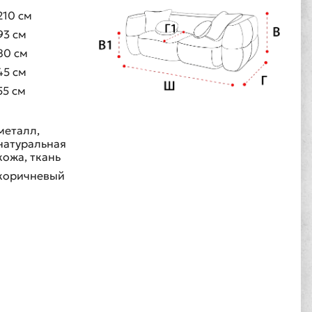
210 см
93 см
80 см
45 см
55 см
металл,
натуральная
кожа, ткань
коричневый