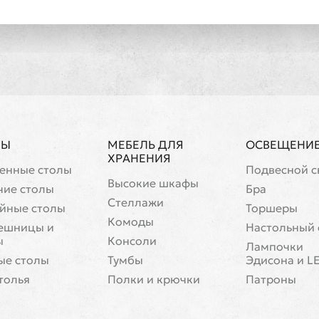
ЛЫ
МЕБЕЛЬ ДЛЯ
ОСВЕЩЕНИ
ХРАНЕНИЯ
енные столы
Подвесной с
Высокие шкафы
чие столы
Бра
Стеллажи
йные столы
Торшеры
Комоды
ешницы и
Настольный 
ы
Консоли
Лампочки
ые столы
Тумбы
Эдисона и L
толья
Полки и крючки
Патроны