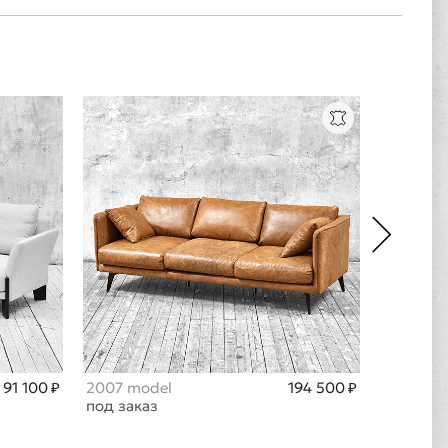
91 100 ₽
2007 model
194 500 ₽
2502 mo
под заказ
в ожида