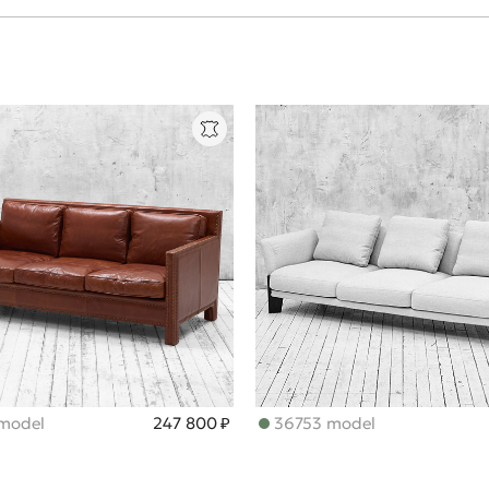
model
247 800 ₽
36753 model