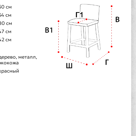
50 см
54 см
80 см
47 см
42 см
дерево, металл,
экокожа
красный