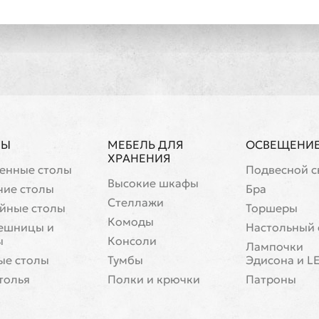
ЛЫ
МЕБЕЛЬ ДЛЯ
ОСВЕЩЕНИ
ХРАНЕНИЯ
енные столы
Подвесной с
Высокие шкафы
чие столы
Бра
Стеллажи
йные столы
Торшеры
Комоды
ешницы и
Настольный 
ы
Консоли
Лампочки
ые столы
Тумбы
Эдисона и L
толья
Полки и крючки
Патроны