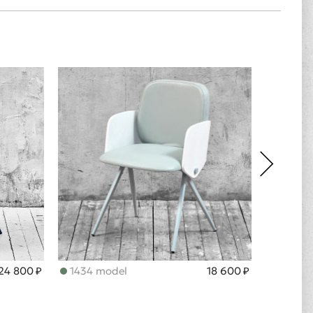
24 800 ₽
1434 model
18 600 ₽
1402 m