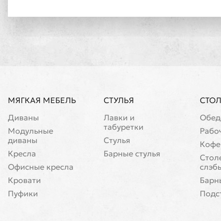
МЯГКАЯ МЕБЕЛЬ
СТУЛЬЯ
СТО
Диваны
Лавки и
Обед
табуретки
Модульные
Рабо
диваны
Стулья
Кофе
Кресла
Барные стулья
Cтол
Офисные кресла
слэб
Кровати
Барн
Пуфики
Подс