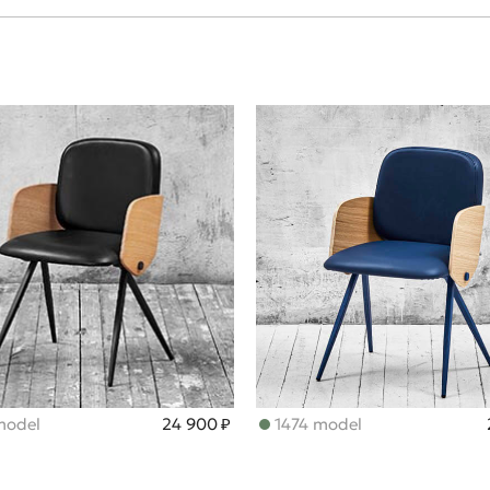
model
24 900 ₽
1474 model