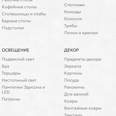
Стеллажи
Кофейные столы
Комоды
Cтолешницы и слэбы
Консоли
Барные столы
Тумбы
Подстолья
Полки и крючки
ОСВЕЩЕНИЕ
ДЕКОР
Подвесной свет
Предметы декора
Бра
Зеркала
Торшеры
Картины
Настольный свет
Посуда
Лампочки Эдисона и
Раковины
LED
Для ванной
Патроны
Ковры
Винтажные ковры
Текстиль