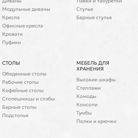
Диваны
Лавки и табуретки
Модульные диваны
Стулья
Кресла
Барные стулья
Офисные кресла
Кровати
Пуфики
СТОЛЫ
МЕБЕЛЬ ДЛЯ
ХРАНЕНИЯ
Обеденные столы
Высокие шкафы
Рабочие столы
Стеллажи
Кофейные столы
Комоды
Cтолешницы и слэбы
Консоли
Барные столы
Тумбы
Подстолья
Полки и крючки