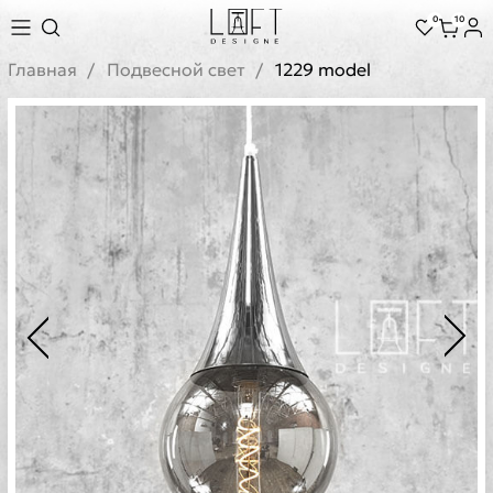
0
10
Главная
Подвесной свет
1229 model