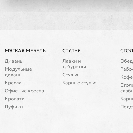
МЯГКАЯ МЕБЕЛЬ
СТУЛЬЯ
СТО
Диваны
Лавки и
Обед
табуретки
Модульные
Рабо
диваны
Стулья
Кофе
Кресла
Барные стулья
Cтол
Офисные кресла
слэб
Кровати
Барн
Пуфики
Подс