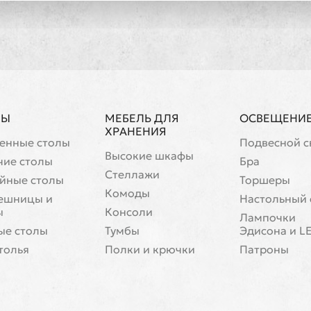
ЛЫ
МЕБЕЛЬ ДЛЯ
ОСВЕЩЕНИ
ХРАНЕНИЯ
енные столы
Подвесной с
Высокие шкафы
чие столы
Бра
Стеллажи
йные столы
Торшеры
Комоды
ешницы и
Настольный 
ы
Консоли
Лампочки
ые столы
Тумбы
Эдисона и L
толья
Полки и крючки
Патроны