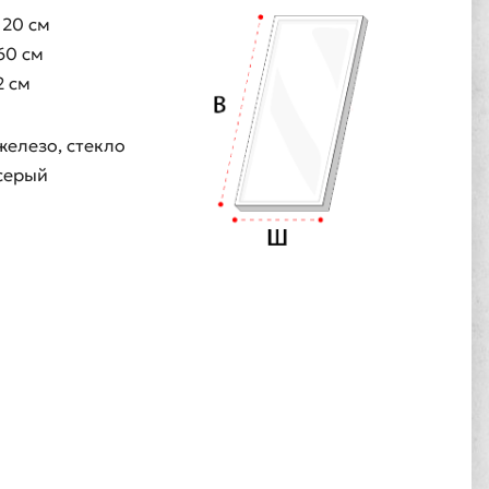
120 см
60 см
2 см
железо, стекло
серый