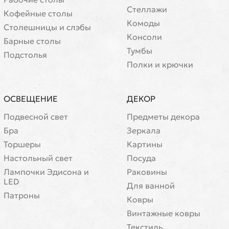
Стеллажи
Кофейные столы
Комоды
Cтолешницы и слэбы
Консоли
Барные столы
Тумбы
Подстолья
Полки и крючки
ОСВЕЩЕНИЕ
ДЕКОР
Подвесной свет
Предметы декора
Бра
Зеркала
Торшеры
Картины
Настольный свет
Посуда
Лампочки Эдисона и
Раковины
LED
Для ванной
Патроны
Ковры
Винтажные ковры
Текстиль