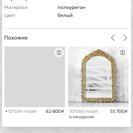
Материал
полиуретан
Цвет
белый
Похожие
101369 model
62 600 ₽
101088 model
55 700 ₽
в ожидании