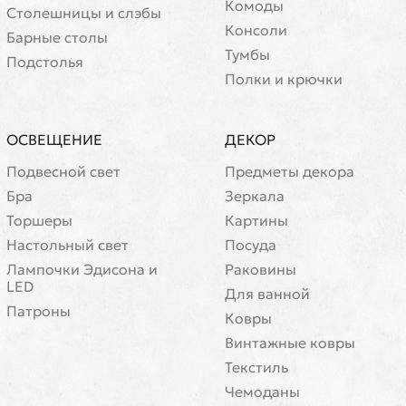
Комоды
Cтолешницы и слэбы
Консоли
Барные столы
Тумбы
Подстолья
Полки и крючки
ОСВЕЩЕНИЕ
ДЕКОР
Подвесной свет
Предметы декора
Бра
Зеркала
Торшеры
Картины
Настольный свет
Посуда
Лампочки Эдисона и
Раковины
LED
Для ванной
Патроны
Ковры
Винтажные ковры
Текстиль
Чемоданы